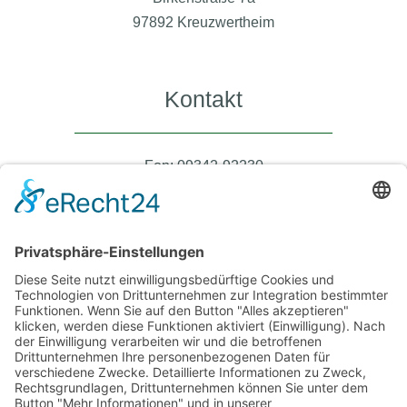
97892 Kreuzwertheim
Kontakt
Fon: 09342-92230
Fax: 09342-922340
steuer@kanzlei-ruehrschneck.de
Büro Öffnungszeiten
Montag – Donnerstag 08:00 – 17:00 Uhr
Freitag 08:00 – 12:30 Uhr