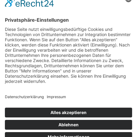
Kontakt
Fon: 09342-92230
Fax: 09342-922340
steuer@kanzlei-ruehrschneck.de
Büro Öffnungszeiten
Montag – Donnerstag 08:00 – 17:00 Uhr
Freitag 08:00 – 12:30 Uhr
Impressum
Datenschutz
AABs