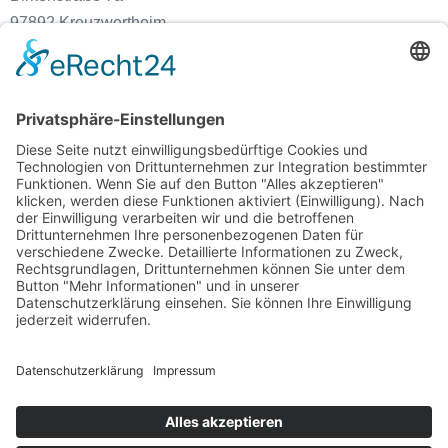
97892 Kreuzwertheim
Kontakt
Fon: 09342-92230
Fax: 09342-922340
steuer@kanzlei-ruehrschneck.de
Büro Öffnungszeiten
Montag – Donnerstag 08:00 – 17:00 Uhr
Freitag 08:00 – 12:30 Uhr