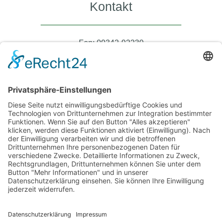
Kontakt
Fon: 09342-92230
Fax: 09342-922340
steuer@kanzlei-ruehrschneck.de
Büro Öffnungszeiten
Montag – Donnerstag 08:00 – 17:00 Uhr
Freitag 08:00 – 12:30 Uhr