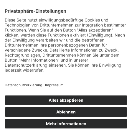
Fon: 09342-92230
Fax: 09342-922340
steuer@kanzlei-ruehrschneck.de
Büro Öffnungszeiten
Montag – Donnerstag 08:00 – 17:00 Uhr
Freitag 08:00 – 12:30 Uhr
Impressum
Datenschutz
AABs
Copyright © 2023 Kanzlei-Ruehrschneck | Made with
by