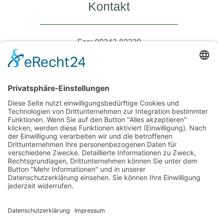
Kontakt
Fon: 09342-92230
Fax: 09342-922340
steuer@kanzlei-ruehrschneck.de
Büro Öffnungszeiten
Montag – Donnerstag 08:00 – 17:00 Uhr
Freitag 08:00 – 12:30 Uhr