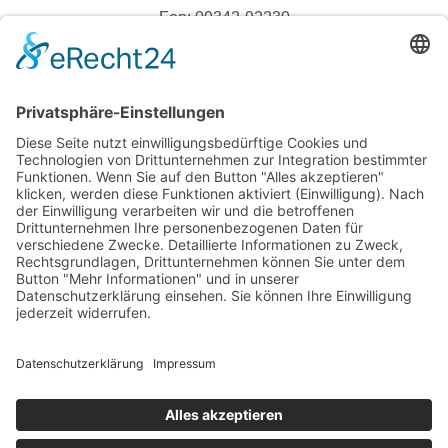
Fon: 09342-92230
Fax: 09342-922340
steuer@kanzlei-ruehrschneck.de
Büro Öffnungszeiten
Montag – Donnerstag 08:00 – 17:00 Uhr
Freitag 08:00 – 12:30 Uhr