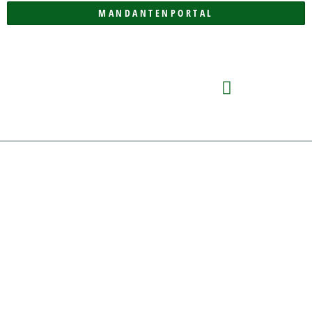
MANDANTENPORTAL
DIE KANZLEI