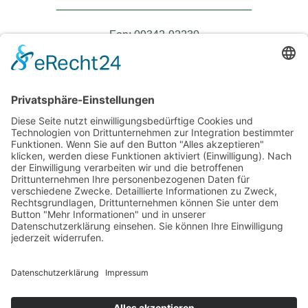
Fon: 09342-92230
Fax: 09342-922340
steuer@kanzlei-ruehrschneck.de
Büro Öffnungszeiten
Montag – Donnerstag 08:00 – 17:00 Uhr
Freitag 08:00 – 12:30 Uhr