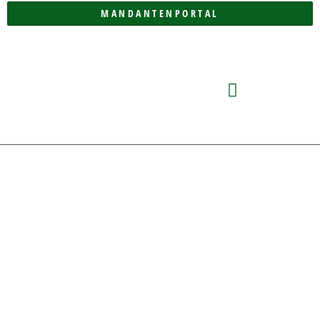
MANDANTENPORTAL
DIE KANZLEI