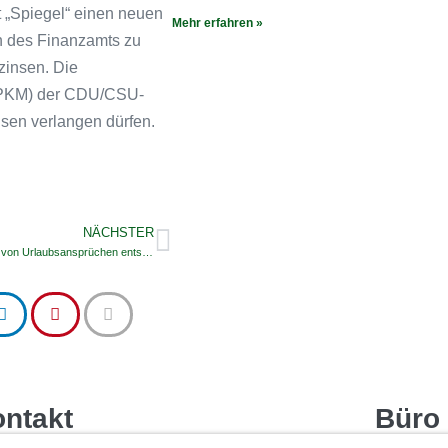
t „Spiegel“ einen neuen
Mehr erfahren »
n des Finanzamts zu
zinsen. Die
d (PKM) der CDU/CSU-
nsen verlangen dürfen.
NÄCHSTER
BAG: EuGH soll über Verfall von Urlaubsansprüchen entscheiden
ntakt
Büro